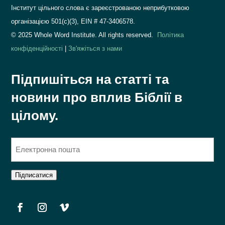
Інститут цільного слова є зареєстрованою неприбутковою
організацією 501(c)(3), EIN #
47-3406578.
© 2025 Whole Word Institute. All rights reserved.
Політика
конфіденційності
|
Зв'яжіться з нами
Підпишіться на статті та
новини про вплив Біблії в
цілому.
Е
л
е
Підписатися
к
т
р
о