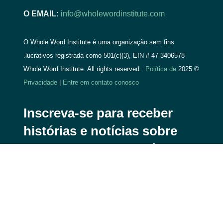
O EMAIL:
info@wholewordinstitute.com
O Whole Word Institute é uma organização sem fins
lucrativos registrada como 501(c)(3), EIN #
47-3406578.
Política de
© 2025 Whole Word Institute. All rights reserved.
Privacidade
|
Entre em contato conosco
Inscreva-se para receber
histórias e notícias sobre
todo o impacto da Bíblia.
E
-
m
Se inscrever
a