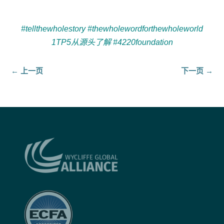
#tellthewholestory #thewholewordforthewholeworld
1TP5从源头了解 #4220foundation
←
上一页
下一页
→